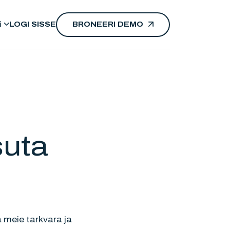
i
LOGI SISSE
BRONEERI DEMO
suta
 meie tarkvara ja