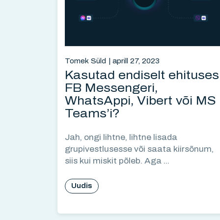
Tomek Süld
aprill 27, 2023
Kasutad endiselt ehituses
FB Messengeri,
WhatsAppi, Vibert või MS
Teams’i?
Jah, ongi lihtne, lihtne lisada
grupivestlusesse või saata kiirsõnum,
siis kui miskit põleb. Aga ...
Uudis