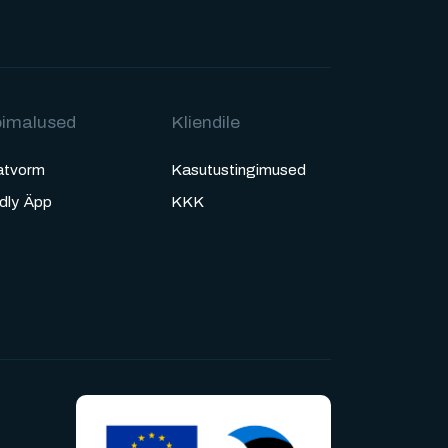
imalused
Kliendile
atvorm
Kasutustingimused
ldly Äpp
KKK