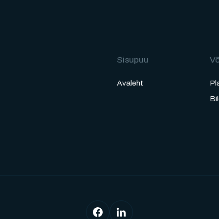
Sisupuu
Võ
Avaleht
Pl
Bi