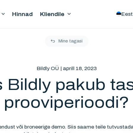
Hinnad
Kliendile
Eest
Mine tagasi
Bildly OÜ
aprill 18, 2023
 Bildly pakub ta
prooviperioodi?
ndust või broneerige demo. Siis saame teile tutvustada