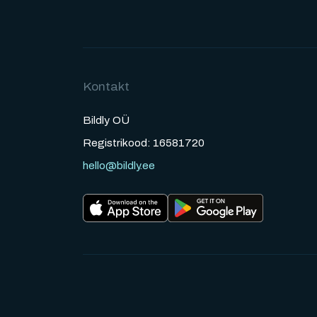
Kontakt
Bildly OÜ
Registrikood: 16581720
hello@bildly.ee