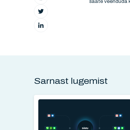
saate veenduda k
Sarnast lugemist